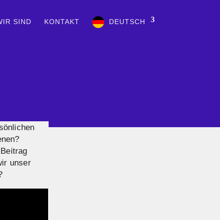
IR SIND
KONTAKT
DEUTSCH
sönlichen
enen?
Beitrag
ir unser
?